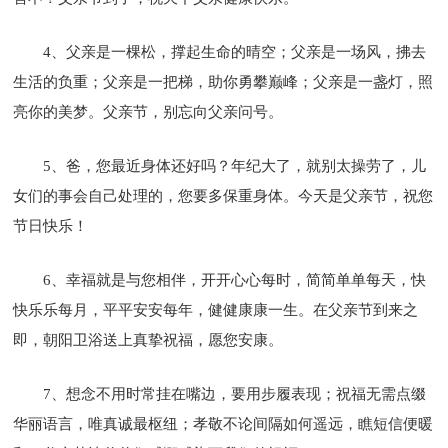
4、父亲是一棵松，撑起生命的晴空；父亲是一场风，拂去
生活的负重；父亲是一把梯，助你勇攀巅峰；父亲是一盏灯，照
亮你的美梦。父亲节，别忘向父亲问号。
5、爸，您最近身体还好吗？年纪大了，就别太操劳了，儿
女们的事会自己处理的，您要多保重身体。今天是父亲节，祝您
节日快乐！
6、幸福就是与您相伴，开开心心每时，简简单单每天，快
快乐乐每月，平平安安每年，健健康康一生。在父亲节到来之
即，朝阳卫浴送上真挚祝福，愿您安康。
7、想念不用时常挂在嘴边，要用步履表现；祝福无需点缀
华丽语言，唯真诚最枢纽；孝敬不论间隔如何遥远，瞧短信便暖