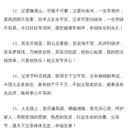
12、父爱像座山，可敬不可攀；父爱向条河，一生常相伴；
遮风挡雨不觉累，但求儿女永平安。父亲节里问候你，一生劳碌
不容易，今日好好享清闲，愿您健康常相伴，幸福快乐到永久！
13、其实天很蓝，阴云总要散，其实海不宽，此岸到彼岸，
其实梦很浅，万物皆自然，其实泪也甜，祝你心如愿，我的想法
很简单，只要你快乐！祝父亲节开心！
14、父亲节时话祝愿，盼望天下父平安。古有偷桃献寿说，
今望儿女多探念。家有财产千千万，不如父母老幼全。诸事虽有
先后序，唯有孝心不等闲。
15、人生路上，曾历遍风霜。唏嘘感慨，曾充斥心房。呵护
家人，用那坚强的臂膀。熟悉的笑容，扛起生命的沧桑。父亲
节，愿天下父亲身体无恙，幸福安康！