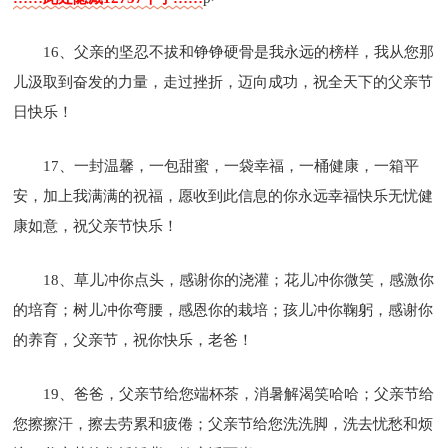
16、父亲的坚忍不拔和铮铮硬骨是我永远的榜样，我从您那
儿汲取到奋发的力量，走过挫折，迈向成功，祝全天下的父亲节
日快乐！
17、一封温馨，一包甜蜜，一袋幸福，一桶健康，一箱平
安，加上我满满的祝福，愿收到此信息的你永远幸福快乐无忧健
康如意，祝父亲节快乐！
18、草儿冲你点头，感谢你的浇灌；花儿冲你微笑，感激你
的培育；树儿冲你弯腰，感恩你的栽培；孩儿冲你鞠躬，感谢你
的养育，父亲节，祝你快乐，老爸！
19、爸爸，父亲节给您端杯茶，消暑解渴笑哈哈；父亲节给
您擦擦汗，擦去劳累和疲倦；父亲节给您洗洗脚，洗去忧愁和烦