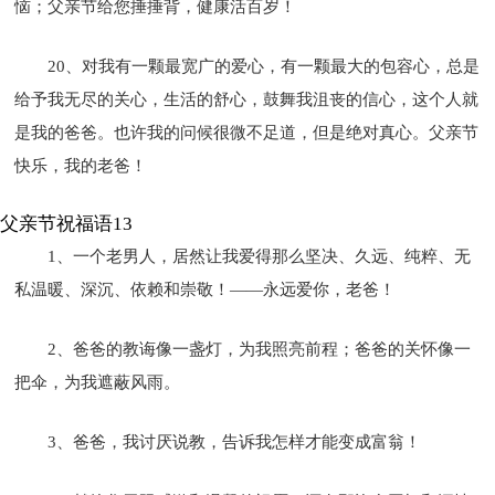
恼；父亲节给您捶捶背，健康活百岁！
20、对我有一颗最宽广的爱心，有一颗最大的包容心，总是
给予我无尽的关心，生活的舒心，鼓舞我沮丧的信心，这个人就
是我的爸爸。也许我的问候很微不足道，但是绝对真心。父亲节
快乐，我的老爸！
父亲节祝福语13
1、一个老男人，居然让我爱得那么坚决、久远、纯粹、无
私温暖、深沉、依赖和崇敬！——永远爱你，老爸！
2、爸爸的教诲像一盏灯，为我照亮前程；爸爸的关怀像一
把伞，为我遮蔽风雨。
3、爸爸，我讨厌说教，告诉我怎样才能变成富翁！