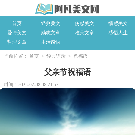
首页
经典美文
伤感美文
情感美文
爱情美文
励志文章
唯美文章
感悟人生
哲理文章
生活感悟
当前位置：
首页
>
经典语录
>
祝福语
父亲节祝福语
时间：2025-02-08 08:21:53