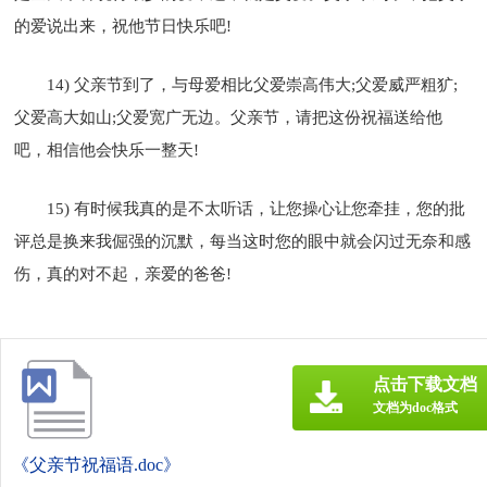
的爱说出来，祝他节日快乐吧!
14) 父亲节到了，与母爱相比父爱崇高伟大;父爱威严粗犷;
父爱高大如山;父爱宽广无边。父亲节，请把这份祝福送给他
吧，相信他会快乐一整天!
15) 有时候我真的是不太听话，让您操心让您牵挂，您的批
评总是换来我倔强的沉默，每当这时您的眼中就会闪过无奈和感
伤，真的对不起，亲爱的爸爸!
点击下载文档
文档为doc格式
《父亲节祝福语.doc》