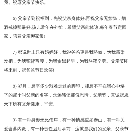
我。祝愿父亲节快乐。
6) 父亲节到祝福到，先祝父亲身体好;再祝父亲无烦恼，烟
酒戒掉那最好;孩儿常年在外忙，希望父亲能体谅;每年春节定回
家，陪着父亲聊家常!
7) 都说世上只有妈妈好，我说爸爸更是我骄傲，为我霜染
发梢，为我驼背弓腰，为我贪黑起早，为我昼夜辛劳。父亲节即
将来到，祝爸爸节日欢笑!
8) 岁月，磨平多少艰难走过的脚印，却磨不平在我心中烙
下的那个叫父亲的名字，永远铭记那份恩情，父亲节，真诚祝愿
天下所有父亲健康，平安。
9) 有一种身形无比伟岸，有一种情感重如泰山，有一种关
爱含蓄内敛，有一种责任启后承前，这就是我们的父亲。父亲节