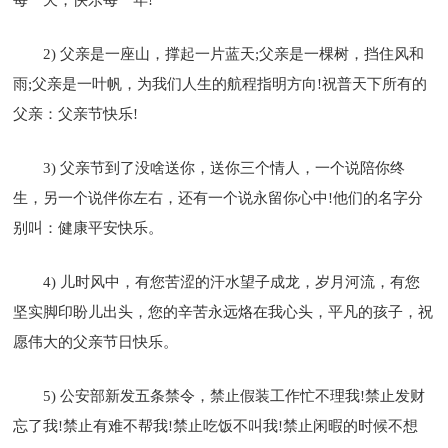
2) 父亲是一座山，撑起一片蓝天;父亲是一棵树，挡住风和
雨;父亲是一叶帆，为我们人生的航程指明方向!祝普天下所有的
父亲：父亲节快乐!
3) 父亲节到了没啥送你，送你三个情人，一个说陪你终
生，另一个说伴你左右，还有一个说永留你心中!他们的名字分
别叫：健康平安快乐。
4) 儿时风中，有您苦涩的汗水望子成龙，岁月河流，有您
坚实脚印盼儿出头，您的辛苦永远烙在我心头，平凡的孩子，祝
愿伟大的父亲节日快乐。
5) 公安部新发五条禁令，禁止假装工作忙不理我!禁止发财
忘了我!禁止有难不帮我!禁止吃饭不叫我!禁止闲暇的时候不想