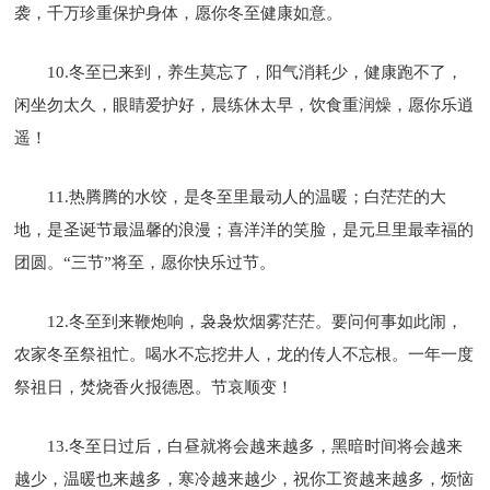
袭，千万珍重保护身体，愿你冬至健康如意。
10.冬至已来到，养生莫忘了，阳气消耗少，健康跑不了，
闲坐勿太久，眼睛爱护好，晨练休太早，饮食重润燥，愿你乐逍
遥！
11.热腾腾的水饺，是冬至里最动人的温暖；白茫茫的大
地，是圣诞节最温馨的浪漫；喜洋洋的笑脸，是元旦里最幸福的
团圆。“三节”将至，愿你快乐过节。
12.冬至到来鞭炮响，袅袅炊烟雾茫茫。要问何事如此闹，
农家冬至祭祖忙。喝水不忘挖井人，龙的传人不忘根。一年一度
祭祖日，焚烧香火报德恩。节哀顺变！
13.冬至日过后，白昼就将会越来越多，黑暗时间将会越来
越少，温暖也来越多，寒冷越来越少，祝你工资越来越多，烦恼