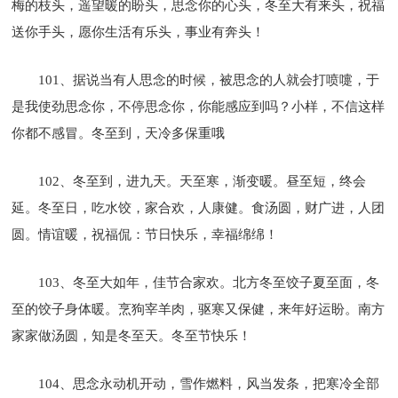
梅的枝头，遥望暖的盼头，思念你的心头，冬至大有来头，祝福
送你手头，愿你生活有乐头，事业有奔头！
101、据说当有人思念的时候，被思念的人就会打喷嚏，于
是我使劲思念你，不停思念你，你能感应到吗？小样，不信这样
你都不感冒。冬至到，天冷多保重哦
102、冬至到，进九天。天至寒，渐变暖。昼至短，终会
延。冬至日，吃水饺，家合欢，人康健。食汤圆，财广进，人团
圆。情谊暖，祝福侃：节日快乐，幸福绵绵！
103、冬至大如年，佳节合家欢。北方冬至饺子夏至面，冬
至的饺子身体暖。烹狗宰羊肉，驱寒又保健，来年好运盼。南方
家家做汤圆，知是冬至天。冬至节快乐！
104、思念永动机开动，雪作燃料，风当发条，把寒冷全部