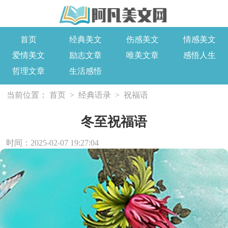
首页
经典美文
伤感美文
情感美文
爱情美文
励志文章
唯美文章
感悟人生
哲理文章
生活感悟
当前位置：
首页
>
经典语录
>
祝福语
冬至祝福语
时间：2025-02-07 19:27:04