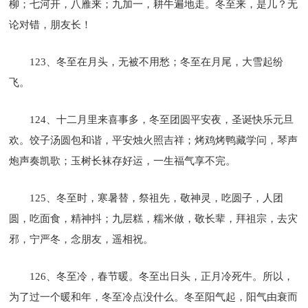
柳；七河开，八雁来；九加一，耕牛遍地走。冬至来，是几？无
论对错，朋友长！
123、冬至在月头，无被不用愁；冬至在月尾，大雪起纷
飞。
124、十二月里来喜事多，冬至团圆平安夜，圣诞快乐元旦
欢。饺子汤圆包和谐，平安烛火照吉祥；烤鸡烤鸭藏学问，琴声
炮声奏凯歌；玉树长袜存好运，一生福气享不完。
125、冬至时，寒暑替，祭祖先，敬神灵，吃圆子，人团
圆，吃面食，精神抖；九层糕，糯米做，敬长辈，拜祖宗，去灾
邪，宁严冬，念朋友，遥相祝。
126、冬至冷，春节暖。冬至出日头，正月冷死牛。所以，
为了过一个暖和年，冬至冷点没什么。冬至阳气起，阳气由衰而