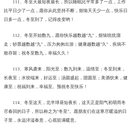
111、冬至天最短夜最长，所以睡眠比平常多了一点，工作
比平日少了一点，愿你从此坚持不断，烦恼天天少一点，快乐日
日多一点，冬至到了，记得改变哟！
112、冬至开始数九，愿你快乐越数越"九"，烦恼统统溜
走；钞票越数越"九"，压力匆匆出游；健康越数越"久"，疾病不
敢存留；祝冬至数九，幸福久久！
113、寒风袭来，阳光至；数九到来，温情至；冬至到来，
长夜至；水饺端来，好运至；汤圆盛起，团圆至；美酒饮来，健
康至；祝福到来，幸福至。预祝冬至快乐！
114、冬至这天，北半球昼短夜长，这天正是阳气初萌而冬
尽春回的日子，所以称之为"冬至"。愿朋友们在这寒尽暖溢的日
子里，永远洋溢春意，心底驻满暖意。