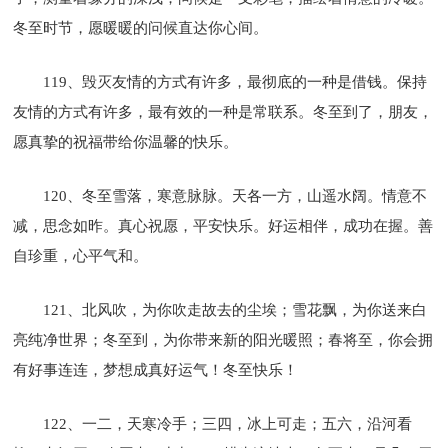
冬至时节，愿暖暖的问候直达你心间。
119、毁灭友情的方式有许多，最彻底的一种是借钱。保持
友情的方式有许多，最有效的一种是常联系。冬至到了，朋友，
愿真挚的祝福带给你温馨的快乐。
120、冬至雪落，寒意脉脉。天各一方，山遥水阔。情意不
减，思念如昨。真心祝愿，平安快乐。好运相伴，成功在握。善
自珍重，心平气和。
121、北风吹，为你吹走故去的尘埃；雪花飘，为你送来白
亮纯净世界；冬至到，为你带来新的阳光暖照；春将至，你会拥
有好事连连，梦想成真好运气！冬至快乐！
122、一二，天寒冷手；三四，冰上可走；五六，沿河看