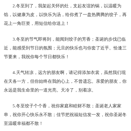
2.冬至到了，我架起关怀的灶，支起友谊的锅，以温暖为
馅，以健康为皮，以快乐为汤，给你煮了一盘热腾腾的饺子，再
花上一角巨资，用短信给你送上！
3.冬至的节气即将到，能闻到饺子的芳香；圣诞的步伐已临
近，能感受到节日的氛围；元旦的快乐也与你套了近乎。恰逢三
节要来，我祝你每个节日都快乐！
4.天气转凉，远方的朋友啊，请记得添加衣裳，虽然我们现
在天各一方，但你始终在我的心上，不曾遗忘。亲爱的朋友，你
永远是我生命里的一道光亮。天冷了，别着凉。
5.冬至饺子个个香，祝你家庭和睦财不散；圣诞老人家家
串，祝你开心快乐永不散；佳节把祝福短信发一发，祝你圣诞冬
至温暖幸福都不散！