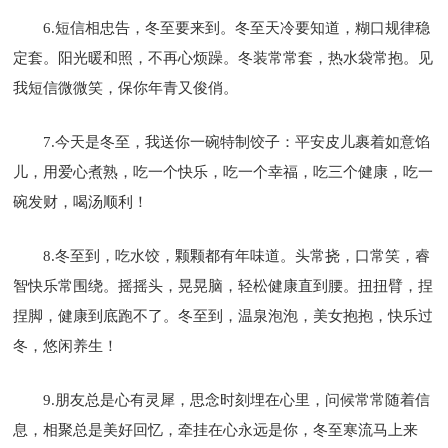
6.短信相忠告，冬至要来到。冬至天冷要知道，糊口规律稳
定套。阳光暖和照，不再心烦躁。冬装常常套，热水袋常抱。见
我短信微微笑，保你年青又俊俏。
7.今天是冬至，我送你一碗特制饺子：平安皮儿裹着如意馅
儿，用爱心煮熟，吃一个快乐，吃一个幸福，吃三个健康，吃一
碗发财，喝汤顺利！
8.冬至到，吃水饺，颗颗都有年味道。头常挠，口常笑，睿
智快乐常围绕。摇摇头，晃晃脑，轻松健康直到腰。扭扭臂，捏
捏脚，健康到底跑不了。冬至到，温泉泡泡，美女抱抱，快乐过
冬，悠闲养生！
9.朋友总是心有灵犀，思念时刻埋在心里，问候常常随着信
息，相聚总是美好回忆，牵挂在心永远是你，冬至寒流马上来