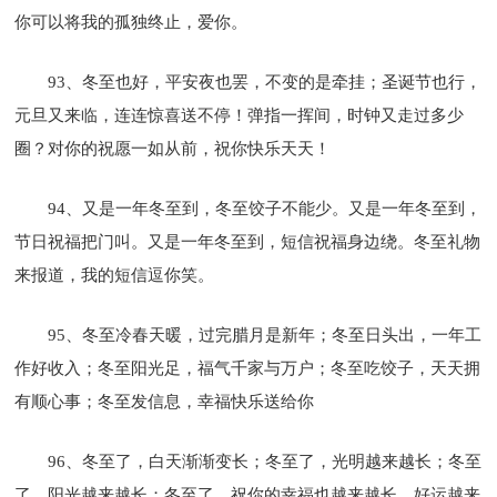
你可以将我的孤独终止，爱你。
93、冬至也好，平安夜也罢，不变的是牵挂；圣诞节也行，
元旦又来临，连连惊喜送不停！弹指一挥间，时钟又走过多少
圈？对你的祝愿一如从前，祝你快乐天天！
94、又是一年冬至到，冬至饺子不能少。又是一年冬至到，
节日祝福把门叫。又是一年冬至到，短信祝福身边绕。冬至礼物
来报道，我的短信逗你笑。
95、冬至冷春天暖，过完腊月是新年；冬至日头出，一年工
作好收入；冬至阳光足，福气千家与万户；冬至吃饺子，天天拥
有顺心事；冬至发信息，幸福快乐送给你
96、冬至了，白天渐渐变长；冬至了，光明越来越长；冬至
了，阳光越来越长；冬至了，祝你的幸福也越来越长，好运越来