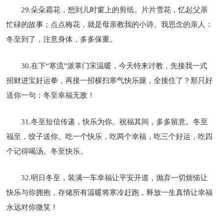
29.朵朵霜花，想到儿时窗上的剪纸。片片雪花，忆起父亲
忙碌的故事；点点梅花，就是母亲教我的小诗。我思念的亲人：
冬至到了，注意身体，多多保重。
30.在下“寒流”派掌门宋温暖，今天特来讨教，先接我一式
招财进宝好运拳，再接一招横扫寒气快乐腿，全接住了？那只好
送你一句：冬至幸福无敌！
31.冬至短信传递，快乐为你。祝福其间，多多留意。冬至
福至，饺子送你。吃一个快乐，吃两个幸福，吃三个好运，吃四
个记得喝汤。冬至快乐。
32.明日冬至，装满一车幸福让平安开道，抛弃一切烦恼让
快乐与你拥抱，存储所有温暖将寒冷赶跑，释放一生真情让幸福
永远对你微笑！