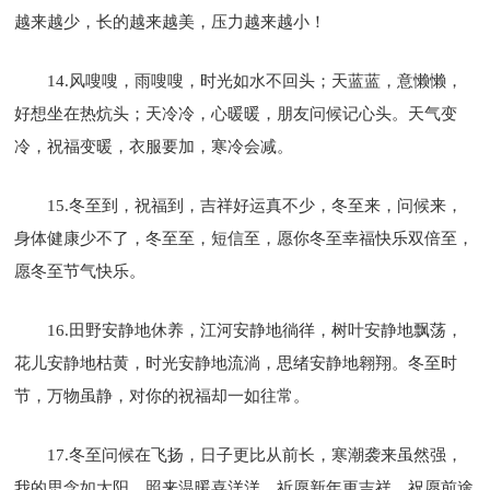
越来越少，长的越来越美，压力越来越小！
14.风嗖嗖，雨嗖嗖，时光如水不回头；天蓝蓝，意懒懒，
好想坐在热炕头；天冷冷，心暖暖，朋友问候记心头。天气变
冷，祝福变暖，衣服要加，寒冷会减。
15.冬至到，祝福到，吉祥好运真不少，冬至来，问候来，
身体健康少不了，冬至至，短信至，愿你冬至幸福快乐双倍至，
愿冬至节气快乐。
16.田野安静地休养，江河安静地徜徉，树叶安静地飘荡，
花儿安静地枯黄，时光安静地流淌，思绪安静地翱翔。冬至时
节，万物虽静，对你的祝福却一如往常。
17.冬至问候在飞扬，日子更比从前长，寒潮袭来虽然强，
我的思念如太阳，照来温暖喜洋洋，祈愿新年更吉祥，祝愿前途