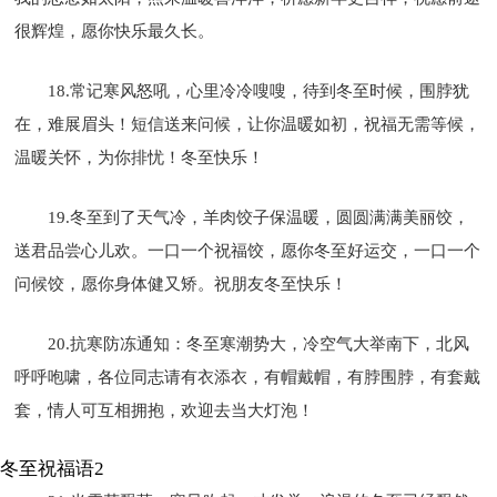
很辉煌，愿你快乐最久长。
18.常记寒风怒吼，心里冷冷嗖嗖，待到冬至时候，围脖犹
在，难展眉头！短信送来问候，让你温暖如初，祝福无需等候，
温暖关怀，为你排忧！冬至快乐！
19.冬至到了天气冷，羊肉饺子保温暖，圆圆满满美丽饺，
送君品尝心儿欢。一口一个祝福饺，愿你冬至好运交，一口一个
问候饺，愿你身体健又矫。祝朋友冬至快乐！
20.抗寒防冻通知：冬至寒潮势大，冷空气大举南下，北风
呼呼咆啸，各位同志请有衣添衣，有帽戴帽，有脖围脖，有套戴
套，情人可互相拥抱，欢迎去当大灯泡！
冬至祝福语2