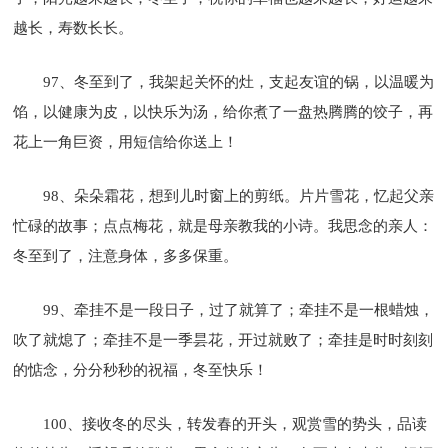
越长，寿数长长。
97、冬至到了，我架起关怀的灶，支起友谊的锅，以温暖为
馅，以健康为皮，以快乐为汤，给你煮了一盘热腾腾的饺子，再
花上一角巨资，用短信给你送上！
98、朵朵霜花，想到儿时窗上的剪纸。片片雪花，忆起父亲
忙碌的故事；点点梅花，就是母亲教我的小诗。我思念的亲人：
冬至到了，注意身体，多多保重。
99、牵挂不是一段日子，过了就算了；牵挂不是一根蜡烛，
吹了就熄了；牵挂不是一季昙花，开过就败了；牵挂是时时刻刻
的惦念，分分秒秒的祝福，冬至快乐！
100、接收冬的尽头，转发春的开头，观赏雪的势头，品读