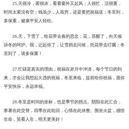
25.天很冷，雾很浓，看看窗外又起风；人很忙，活很重，
时间太紧没有空；钱虽少，人虽穷，还是要把祝福送：冬至到，
多保重，健康平安人轻松。
26.天，下雪了，给花带去春的思念；花，苏醒了，向天倾
诉冬的呵护。我，记起你了，让雪捎去问候，托花带去叮嘱：冬
至到了，请多保重！
27.忙碌是真实的理由，祝福在岁月中冲淡，每个节日的到
来，才会让我想起久违的祝福，冬至来临，提前给你祝福，愿你
平安快乐，永远幸福。
28.冬至是时间的坐标，也是季节的拐点。阴阳在此汇合，
寒暑在此交替，四季在此轮回，心情在此休整。围坐火盆，感悟
生命，笑看人生，明天更美好！