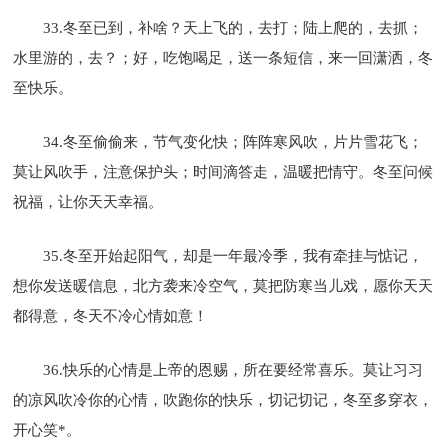
33.冬至已到，补啥？天上飞的，去打；陆上爬的，去抓；
水里游的，去？；好，吃饱喝足，送一条短信，来一回潇洒，冬
至快乐。
34.冬至偷偷来，节气变化快；阵阵寒风吹，片片雪花飞；
莫让风吹手，注意保护头；时间滴答走，温暖把情守。冬至问候
祝福，让你天天幸福。
35.冬至开始起阳气，却是一年最冷季，我有牵挂与惦记，
想你发送暖信息，北方袭来冷空气，莫把防寒当儿戏，愿你天天
都得意，冬天不冷心情如意！
36.快乐的心情是上帝的恩赐，所在要经常喜乐。莫让习习
的凉风吹冷你的心情，吹跑你的快乐，切记切记，冬至多穿衣，
开心笑*。