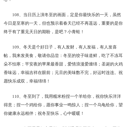
108、当日历上演冬至的画面，定是你最快乐的一天，虽然
今日是至寒的一天，但也预示着春天已经不再遥远，重要的是你
终于有了重见天日的期盼，是吧？小青蛙！
109、冬天是个好日子，有人发财，有人发福，有人发喜
帖，我来发美食，敬请你品尝：冬至的饺子味道鲜，吃了不冻耳
朵不怕寒；平安夜的苹果最香甜，爱情浪漫爱缠绵；圣诞的火鸡
香味远，幸福吉祥在眼前；元旦的美味数不完，好运时连连。祝
愿快乐成双，幸福绵绵！
110、冬至到了，我用糯米粉捏一个羊给你，祝你快乐洋洋
得意；捏一个鸡给你，愿你事业一鸣惊人；捏一个乌龟给你，望
你健康永远相伴；祝冬至快乐，心中暖暖！