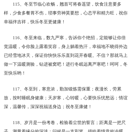
115、冬至节临心欢畅，翘首可将春遥望，饮食注意要多
样，少食多餐胃不伤，琐事劳神莫要想，心态平和精力旺，祝你
幸福伴吉祥，快乐冬至更健康！
116、冬至来临，数九严寒，告诉你个绝招，定能够让你倍
觉温暖，令你脸上露着笑容，身上躺着热汗，幸福地不晓得外边
已经雪地冰天，保证你快快乐乐直到花开春暖。不信？那就马上
做一下温暖测验，钻进被窝吧！进行冬眠远离严寒吧！呵呵，冬
至快乐哟！
117、冬至到，寒意浓，勤加锻炼需保重；夜漫长，劳累
放，按时睡眠身健康；天岁寒，心转暖，心要快乐忧愁远；情谊
深，温馨传，深深祝福送身边；祝冬至康健！
118、岁月是一份考卷，检验着尘世的誓言；距离是一把尺
子，测量着缘分的深浅；问候是一支彩笔，描绘着情意的冷暖。