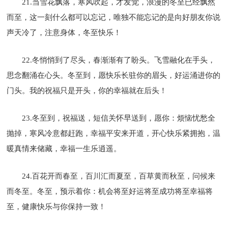
21.当雪花飘落，寒风吹起，才发觉，浪漫的冬至已经飘然
而至，这一刻什么都可以忘记，唯独不能忘记的是向好朋友你说
声天冷了，注意身体，冬至快乐！
22.冬悄悄到了尽头，春渐渐有了盼头。飞雪融化在手头，
思念翻涌在心头。冬至到，愿快乐长驻你的眉头，好运涌进你的
门头。我的祝福只是开头，你的幸福就在后头！
23.冬至到，祝福送，短信关怀早送到，愿你：烦恼忧愁全
抛掉，寒风冷意都赶跑，幸福平安来开道，开心快乐紧拥抱，温
暖真情来储藏，幸福一生乐逍遥。
24.百花开而春至，百川汇而夏至，百草黄而秋至，问候来
而冬至。冬至，预示着你：机会将至好运将至成功将至幸福将
至，健康快乐与你保持一致！