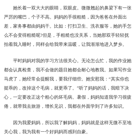
她长着一双大大的眼睛，双眼皮。微微翘起的鼻梁下有一张
严厉的嘴巴，个子不高。妈妈的手很粗糙，因为爸爸在外面出
差，家务事都由妈妈干。比如：打扫卫生、洗衣服等，她的手怎
么不会变得粗糙呢?但是，手粗糙也没关系，当她那双手轻轻抚
拍着我入睡时，同样会给我带来温暖，让我渐渐地进入梦乡。
平时妈妈对我的学习方法很关心。无论怎么忙，我的作业她
都会认真检查，我不会做的题目她都会耐心地教我。如果写作业
马虎了，她经常会提醒我，要我仔细些。她安慰我：“其实你也
挺乖的，改掉这个毛病，就更乖了。”听了妈妈的话，我暗下决
心，一定要改正这个粗心的坏毛病。暑假，妈妈知道我学习很疲
倦，就带我去旅游，增长见识，我都在外面学到了许多知识。
因为我爱妈妈，所以我了解妈妈，妈妈就是这样无微不至地
关心我，我为我有一个好妈妈而感到自豪。