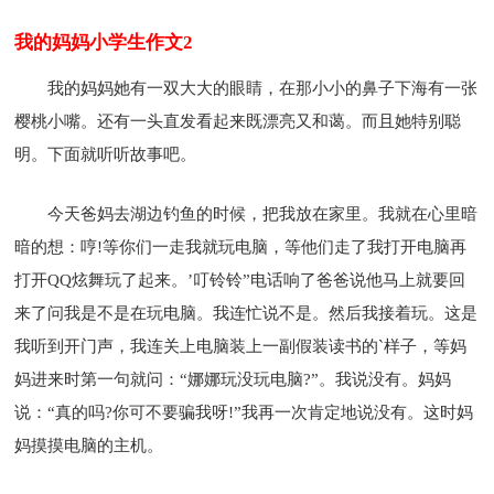
我的妈妈小学生作文2
我的妈妈她有一双大大的眼睛，在那小小的鼻子下海有一张
樱桃小嘴。还有一头直发看起来既漂亮又和蔼。而且她特别聪
明。下面就听听故事吧。
今天爸妈去湖边钓鱼的时候，把我放在家里。我就在心里暗
暗的想：哼!等你们一走我就玩电脑，等他们走了我打开电脑再
打开QQ炫舞玩了起来。’叮铃铃”电话响了爸爸说他马上就要回
来了问我是不是在玩电脑。我连忙说不是。然后我接着玩。这是
我听到开门声，我连关上电脑装上一副假装读书的`样子，等妈
妈进来时第一句就问：“娜娜玩没玩电脑?”。我说没有。妈妈
说：“真的吗?你可不要骗我呀!”我再一次肯定地说没有。这时妈
妈摸摸电脑的主机。