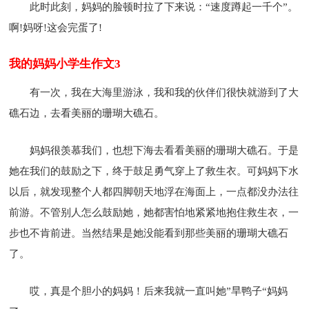
此时此刻，妈妈的脸顿时拉了下来说：“速度蹲起一千个”。
啊!妈呀!这会完蛋了!
我的妈妈小学生作文3
有一次，我在大海里游泳，我和我的伙伴们很快就游到了大
礁石边，去看美丽的珊瑚大礁石。
妈妈很羡慕我们，也想下海去看看美丽的珊瑚大礁石。于是
她在我们的鼓励之下，终于鼓足勇气穿上了救生衣。可妈妈下水
以后，就发现整个人都四脚朝天地浮在海面上，一点都没办法往
前游。不管别人怎么鼓励她，她都害怕地紧紧地抱住救生衣，一
步也不肯前进。当然结果是她没能看到那些美丽的珊瑚大礁石
了。
哎，真是个胆小的妈妈！后来我就一直叫她”旱鸭子“妈妈