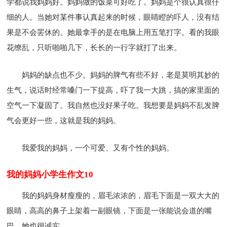
学都说我妈妈好。妈妈做的饭菜可好吃了。妈妈是个很认真很仔
细的人。当她对某件事认真起来的时候，眼睛瞪的吓人，没有结
果是不会罢休的。她最拿手的是在电脑上用五笔打字。看的我眼
花缭乱，只听啪啪几下，长长的一行字就打了出来。
妈妈的缺点也不少。妈妈的脾气有些不好，老是莫明其妙的
生气，说话时经常嗓门一下提高，吓了我一大跳，搞的家里面的
空气一下凝固了。我自然也没好果子吃。我想要是妈妈不乱发脾
气会更好一些，这就是我的妈妈。
我爱我的妈妈，一个可爱、又有个性的妈妈。
我的妈妈小学生作文10
我的妈妈身材瘦瘦的，眉毛浓浓的，眉毛下面是一双大大的
眼睛，高高的鼻子上架着一副眼镜，下面是一张能说会道的嘴
巴，她也很诚实。