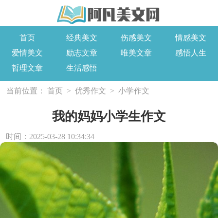
首页
经典美文
伤感美文
情感美文
爱情美文
励志文章
唯美文章
感悟人生
哲理文章
生活感悟
当前位置：
首页
>
优秀作文
>
小学作文
我的妈妈小学生作文
时间：2025-03-28 10:34:34