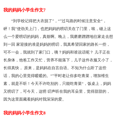
我的妈妈小学生作文7
“到学校记得把大衣脱了”，“”过马路的时候注意安全“，
砰！我”使劲关上门，也把妈妈的唠叨关在了门里，唉，碰上这
么一个爱唠叨的妈妈，真烦啊。晚上，我磨磨蹭蹭地往家走去想
到一回 家迎接的准是妈妈的唠叨，我真希望回家的路长一些，
可不一会，我就到了家门口，咦？妈妈和谁说话呢？ 儿子正在
长身体，他爸工作又忙，营养不能落下，儿子这件衣服又小了，
长得真快， 原来，是妈妈在自言自语。不知为什么听了这些
话，我的心里觉得暖暖的。“”平时老让你多吃青菜，增加维生
素，就是不听！今天不许吃别的，只能吃青菜“，饭桌上，妈妈
又唠叨了，可今天，这唠 叨声听在我的耳朵里，觉得甜甜的，
因为这里面藏着妈妈对我深深的爱。
我的妈妈小学生作文8