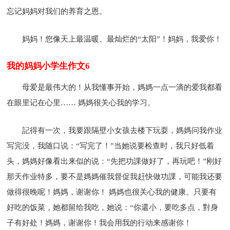
忘记妈妈对我们的养育之恩。
妈妈！您像天上最温暖、最灿烂的“太阳”！妈妈，我爱你！
我的妈妈小学生作文6
母爱是最伟大的！从我懂事开始，媽媽一点一滴的爱我都看
在眼里记在心里…… 媽媽很关心我的学习。
記得有一次，我要跟隔壁小女孩去楼下玩耍，媽媽问我作业
写完没，我随口说：“写完了！”当她说要检查时，我只好低着
头，媽媽好像看出来似的说：“先把功課做好了，再玩吧！”刚好
那天作业特多，要不是媽媽催我督促我赶快做功課，可能我还要
做得很晚呢！媽媽，谢谢你！ 媽媽也很关心我的健康。只要有
好吃的饭菜，她都留给我吃，她说：“你還小，要吃多点，對身
子有好处！媽媽，谢谢你！我会用我的行动来感谢你！