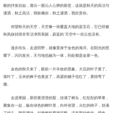
般的抒发自如，透出一股沁人心脾的新意，这就是秋天的高洁与
潇洒，秋之高洁，我钦佩你，秋之潇洒，我欣赏你。
仰望秋天的天空，天空像一块覆盖大地的蓝宝石，它已经被
秋风抹拭得非常洁净而美丽，蔚蓝的`天空中一丝云也没有。
漫步街头，走进田野，就像置身于金色的海洋。在阳光的照
耀下，闪闪发光，天与地也融为一体，到处都是金黄一色。
金色的秋天来了，眼前一片丰收的景象。大豆的叶子黄了。
落叶了，玉米的棒子也黄皮了，高梁的穗子也红了，累得弯了
腰。
走进果园，那些黄澄澄的梨，挂满了树头，红彤彤的苹果，
聚集在一起，躲在绿色的树叶里，向外张望，火红的柿子，挂满
了枝头，随风摆动，好像树枝要把压断。还有那绿色的，紫色