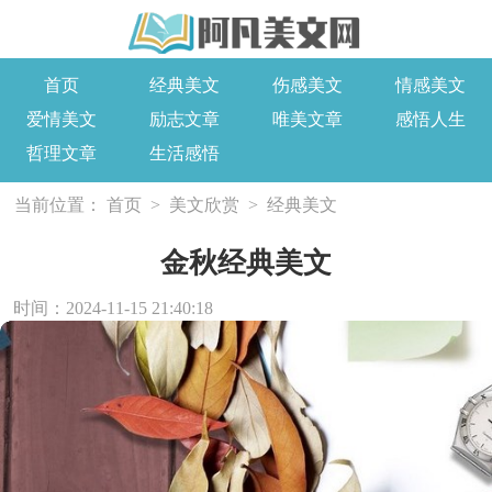
首页
经典美文
伤感美文
情感美文
爱情美文
励志文章
唯美文章
感悟人生
哲理文章
生活感悟
当前位置：
首页
>
美文欣赏
>
经典美文
金秋经典美文
时间：2024-11-15 21:40:18