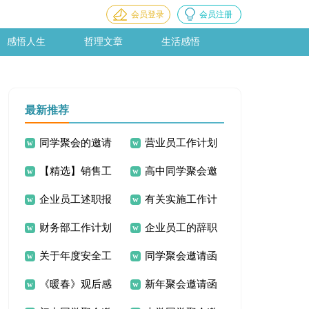
会员登录
会员注册
感悟人生
哲理文章
生活感悟
最新推荐
同学聚会的邀请
营业员工作计划
【精选】销售工
高中同学聚会邀
函
企业员工述职报
有关实施工作计
作计划4篇
请函
财务部工作计划
企业员工的辞职
告(15篇)
划8篇
关于年度安全工
同学聚会邀请函
15篇
信
《暖春》观后感
新年聚会邀请函
作计划三篇