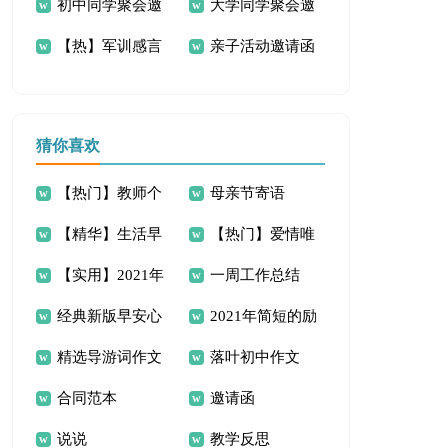
初中同学聚会邀
大学同学聚会邀
（精选11篇）
【热】军训感言
亲子活动邀请函
请函
请函
作文11篇
范文
猜你喜欢
【热门】教师个
母亲节寄语
【精华】生活早
【热门】爱情唯
人培训总结五篇
【实用】2021年
一周工作总结
安心语QQ44句
美句子汇编76句
经典新版早安心
2021年简短的励
伤感唯美句子合集
精选导游词作文
落叶初中作文
语24句
志标语汇编48条
40条
合同范本
邀请函
汇总7篇
说说
教学反思