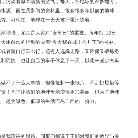
烟，污染着原本清新的空气；每天，在地球的许多地方，
染水源。而在我翻阅的资料里，很多很多年以前的地球
地方。可现在，地球在一天天被严重污染着。
增强，尤其是大家对“无车日”的重视。每年9月22日
天用自己的行动响应着“今天我在城里不开车”的号召。
车或者骑自行车出行，还有人选择走路，又环保又锻炼身
叔和阿姨，也让自己的车子休息了一天，以此来减少汽车
然做不了什么大事情，但像捡起一张纸片、不乱扔垃圾等
有责！为了让我们的地球母亲变得更加美丽，也为了地球
友一起为绿色、低碳的生活而尽自己的一份力。
的是我演讲的思路。同事们都说了王朝对我们的教导与关