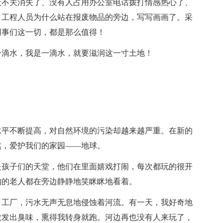
天不关消失了、没有人占用办公室电话拨打情感热心了、
，工程人员为什么站在报废物品的旁边，写写画画了。采
同事们这一切，都是那么值得！
一滴水，我是一滴水，就要滋润这一寸土地！
水平不断提高，对自然环境的污染却越来越严重。在新的
然，爱护我们的家园——地球。
是孩子们的天堂，他们在里面嬉戏打闹，每次都玩的很开
钓的老人都在旁边静静地笑眯眯地看着。
了工厂，污水无声无息地侵蚀着河流。有一天，我好奇地
散发出臭味，熏得我转身就跑。河边再也没有人来玩了，