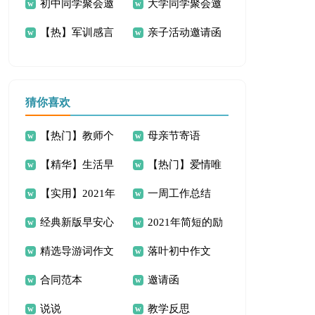
初中同学聚会邀
大学同学聚会邀
（精选11篇）
【热】军训感言
亲子活动邀请函
请函
请函
作文11篇
范文
猜你喜欢
【热门】教师个
母亲节寄语
【精华】生活早
【热门】爱情唯
人培训总结五篇
【实用】2021年
一周工作总结
安心语QQ44句
美句子汇编76句
经典新版早安心
2021年简短的励
伤感唯美句子合集
精选导游词作文
落叶初中作文
语24句
志标语汇编48条
40条
合同范本
邀请函
汇总7篇
说说
教学反思