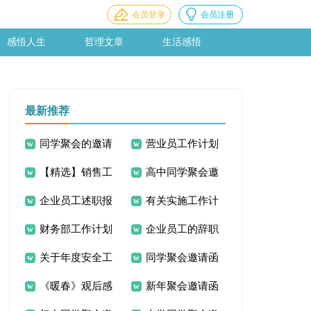
会员登录
会员注册
感悟人生
哲理文章
生活感悟
最新推荐
同学聚会的邀请
营业员工作计划
【精选】销售工
高中同学聚会邀
函
企业员工述职报
有关实施工作计
作计划4篇
请函
财务部工作计划
企业员工的辞职
告(15篇)
划8篇
关于年度安全工
同学聚会邀请函
15篇
信
《暖春》观后感
新年聚会邀请函
作计划三篇